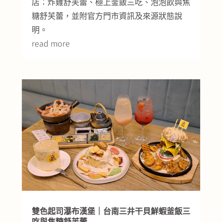
店：炸雞舒芙蕾、極上釜飯三吃、泡泡飲與焦
糖舒芙蕾，並附官方門市資訊及來源狀態說
明。
read more
雙色起司瀑布漢堡｜台南三井干貝鮮蝦釜飯三
吃與焦糖舒芙蕾