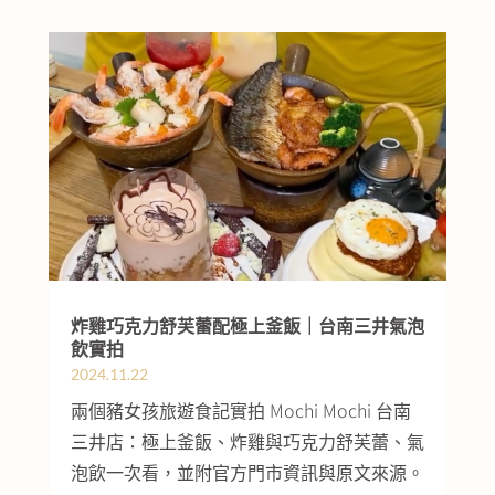
炸雞巧克力舒芙蕾配極上釜飯｜台南三井氣泡
飲實拍
2024.11.22
兩個豬女孩旅遊食記實拍 Mochi Mochi 台南
三井店：極上釜飯、炸雞與巧克力舒芙蕾、氣
泡飲一次看，並附官方門市資訊與原文來源。