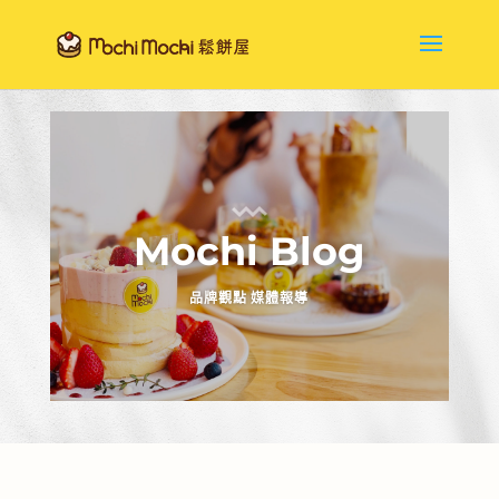
Mochi Blog
品牌觀點 媒體報導