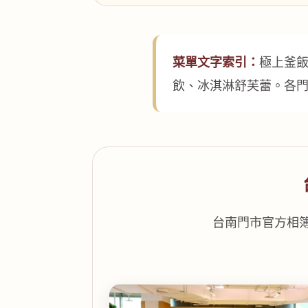
菜單文字索引：
極上釜
飲、冰淇淋舒芙蕾。各
台南門市官方相簿