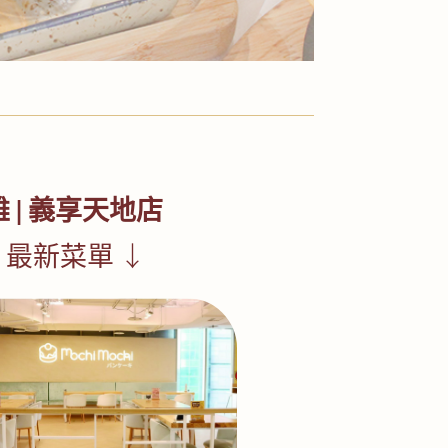
 | 義享天地店
 最新菜單
↓