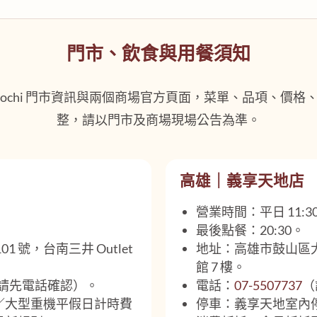
門市、飲食與用餐須知
i Mochi 門市資訊與兩個商場官方頁面，菜單、品項、價
整，請以門市及商場現場公告為準。
高雄｜義享天地店
營業時間：平日 11:30–
最後點餐：20:30。
 號，台南三井 Outlet
地址：高雄市鼓山區大順
館 7 樓。
請先電話確認）。
電話：
07-5507737
（
／大型重機平假日計時費
停車：義享天地室內停