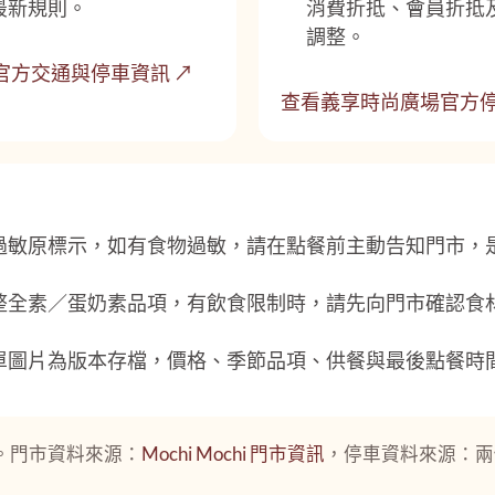
最新規則。
消費折抵、會員折抵
調整。
 台南官方交通與停車資訊 ↗
查看義享時尚廣場官方停
過敏原標示，如有食物過敏，請在點餐前主動告知門市，
整全素／蛋奶素品項，有飲食限制時，請先向門市確認食
單圖片為版本存檔，價格、季節品項、供餐與最後點餐時
05。門市資料來源：
Mochi Mochi 門市資訊
，停車資料來源：兩