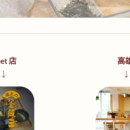
et 店
高雄
↓
↓