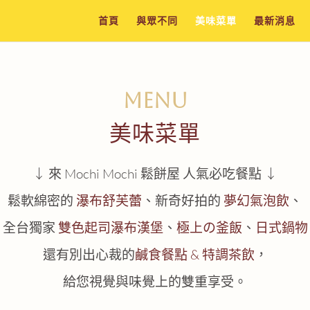
首頁
與眾不同
美味菜單
最新消息
MENU
美味菜單
↓ 來
Mochi Mochi 鬆餅屋
人氣必吃餐點 ↓
鬆軟綿密的
瀑布舒芙蕾
、
新奇好拍的
夢幻氣泡飲
、
全台獨家
雙色起司瀑布漢堡
、
極上の釜飯
、
日式鍋物
還有別出心裁的
鹹食餐點 & 特調茶飲
，
給您視覺與味覺上的雙重享受。