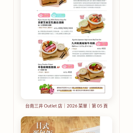
台南三井 Outlet 店｜2026 菜單｜第 05 頁