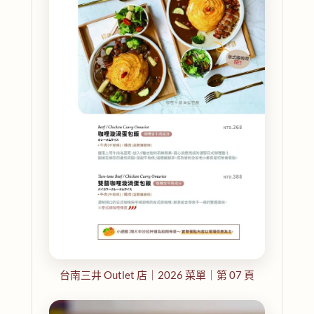
台南三井 Outlet 店｜2026 菜單｜第 07 頁