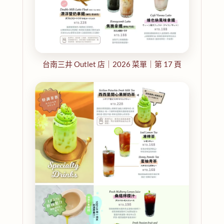
台南三井 Outlet 店｜2026 菜單｜第 17 頁