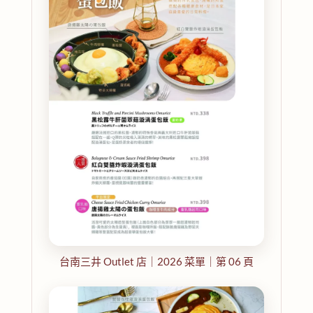
台南三井 Outlet 店｜2026 菜單｜第 06 頁