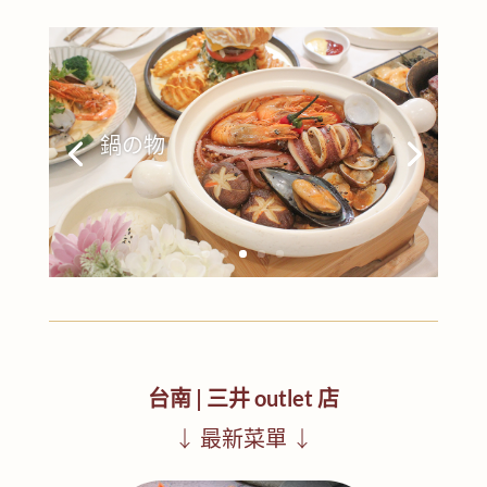
起司瀑布漢堡
台南 | 三井 outlet 店
↓ 最新菜單
↓