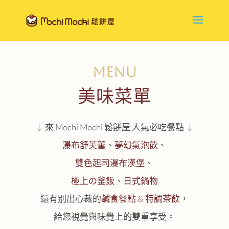
Mochi
Mochi
MENU
最
美味菜單
新
↓ 來
Mochi Mochi 鬆餅屋
人氣必吃餐點 ↓
菜
瀑布舒芙蕾
、
夢幻氣泡飲
、
單
雙色起司瀑布漢堡
、
極上の釜飯
、
日式鍋物
還有別出心裁的
鹹食餐點 & 特調茶飲
，
給您視覺與味覺上的雙重享受。