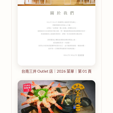
台南三井 Outlet 店｜2026 菜單｜第 01 頁