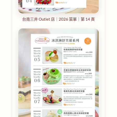
台南三井 Outlet 店｜2026 菜單｜第 14 頁