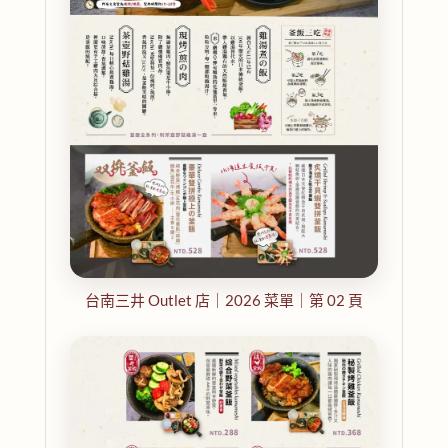
台南三井 Outlet 店｜2026 菜單｜第 02 頁