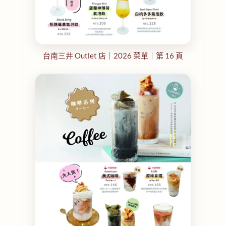
台南三井 Outlet 店｜2026 菜單｜第 16 頁