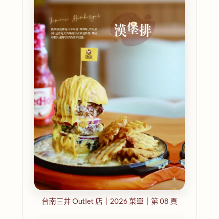
台南三井 Outlet 店｜2026 菜單｜第 08 頁