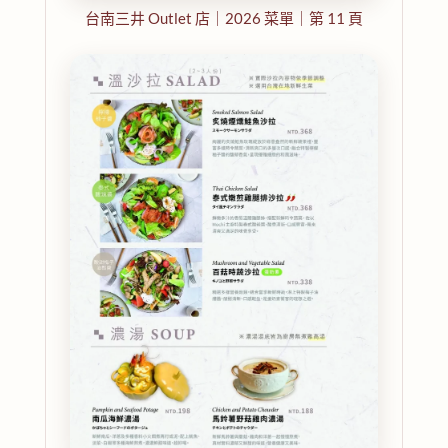
台南三井 Outlet 店｜2026 菜單｜第 11 頁