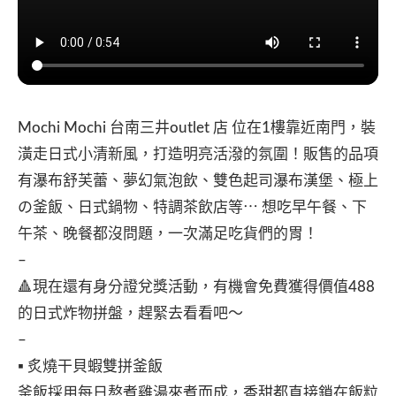
Mochi Mochi 台南三井outlet 店 位在1樓靠近南門，裝
潢走日式小清新風，打造明亮活潑的氛圍！販售的品項
有瀑布舒芙蕾、夢幻氣泡飲、雙色起司瀑布漢堡、極上
の釜飯、日式鍋物、特調茶飲店等⋯ 想吃早午餐、下
午茶、晚餐都沒問題，一次滿足吃貨們的胃！
–
🔺現在還有身分證兌獎活動，有機會免費獲得價值488
的日式炸物拼盤，趕緊去看看吧～
–
▪️ 炙燒干貝蝦雙拼釜飯
釜飯採用每日熬煮雞湯來煮而成，香甜都直接鎖在飯粒