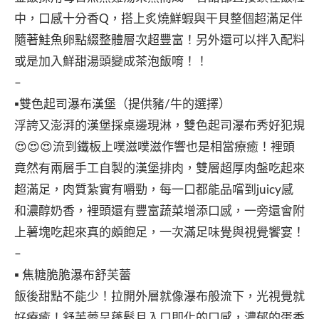
中，口感十分香Q，搭上炙燒鮮蝦與干貝整個超滿足伴
隨著鮭魚卵點綴整體層次超豐富！另外還可以拌入配料
或是加入鮮甜湯頭變成茶泡飯唷！！
–
▪️雙色起司瀑布漢堡（提供豬/牛的選擇）
浮誇又澎湃的漢堡採桌邊現淋，雙色起司瀑布秀好犯規
😍😍😍流到鐵板上噗滋噗滋作響也是相當療癒！裡頭
竟然有兩層手工自製的漢堡排肉，雙層超厚肉盤吃起來
超滿足，肉質紮實有嚼勁，每一口都能品嚐到juicy感
和濃醇奶香，裡頭還有豐富蔬菜增添口感，一旁還會附
上薯塊吃起來真的頗飽足，一次滿足味覺與視覺饗宴！
–
▪️ 焦糖脆脆瀑布舒芙蕾
飯後甜點不能少！拉開外層就像瀑布般流下，光視覺就
好療癒！舒芙蕾呈蓬鬆且入口即化的口感，濃郁的蛋香