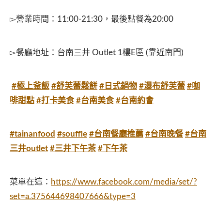
▻營業時間：11:00-21:30，最後點餐為20:00
▻餐廳地址：台南三井 Outlet 1樓E區 (靠近南門)
#極上釜飯
#舒芙蕾鬆餅
#日式鍋物
#瀑布舒芙蕾
#咖
啡甜點
#打卡美食
#台南美食
#台南約會
#tainanfood
#souffle
#台南餐廳推薦
#台南晚餐
#台南
三井outlet
#三井下午茶
#下午茶
菜單在這：
https://www.facebook.com/media/set/?
set=a.375644698407666&type=3