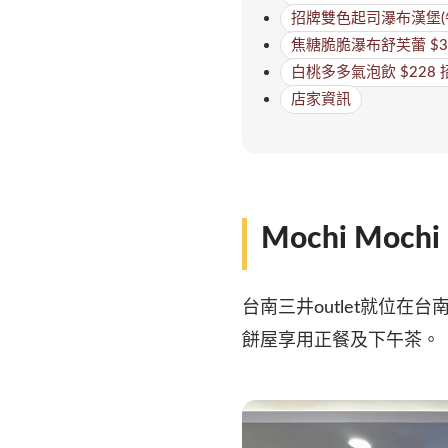
招牌雙色起司瀑布漢堡(牛肉
焦糖脆脆瀑布舒芙蕾 $3
白桃多多氣泡飲 $228 
店家資訊
Mochi Moc
台南三井outlet就位在
餅屋享用正餐及下午茶。