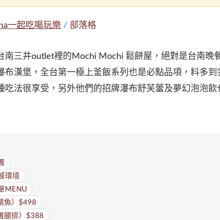
nna一起吃喝玩樂
/
部落格
三井outlet裡的Mochi Mochi 鬆餅屋，絕對是台南
瀑布漢堡，全台第一極上釜飯系列也是必點品項，料多到
種吃法很享受，另外他們的招牌瀑布舒芙蕾及夢幻泡泡飲
位置
用餐環境
菜單MENU
魚）$498
腿排）$388