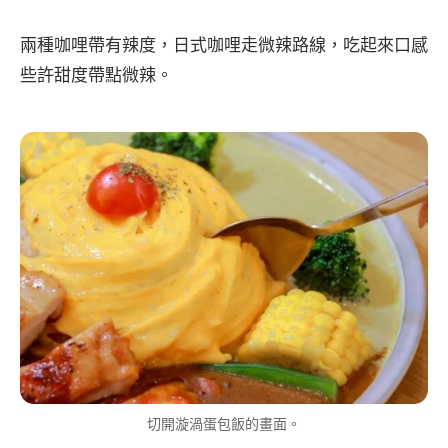
兩種咖哩帶有辣度，日式咖哩走微辣路線，吃起來口感
些許甜度帶點微辣。
切開漩渦蛋包飯的畫面。