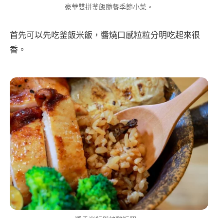
豪華雙拼釜飯隨餐季節小菜。
首先可以先吃釜飯米飯，醬燒口感粒粒分明吃起來很
香。