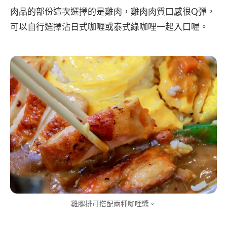
肉品的部份這次選擇的是雞肉，雞肉肉質口感很Q彈，
可以自行選擇沾日式咖喱或泰式綠咖哩一起入口喔。
雞腿排可搭配兩種咖哩醬。