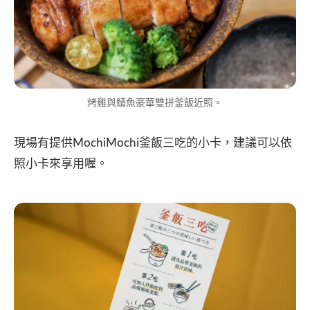
烤雞與鯖魚豪華雙拼釜飯近照。
現場有提供MochiMochi釜飯三吃的小卡，建議可以依
照小卡來享用喔。