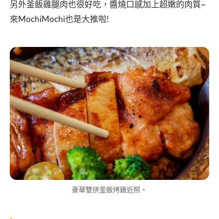
另外釜飯雞腿肉也很好吃，醬燒口感加上超嫩的肉質~
來MochiMochi也是大推啦!
豪華雙拼釜飯烤雞近照。