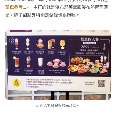
菜單參考…>
，主打的就是瀑布舒芙蕾跟瀑布熱起司漢
堡，除了甜點外特別是釜飯也很讚喔。
店內人氣餐點與飲品介紹。