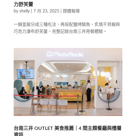
力舒芙蕾
by
shelly
|
7 月 23, 2025
|
媒體報導
一鍋釜飯分成三種吃法，再搭配鹽烤鯖魚、炙燒干貝蝦與
巧克力瀑布舒芙蕾，完整記錄台南三井用餐體驗。
台南三井 OUTLET 美食推薦｜4 間主題餐廳與樓層
資訊