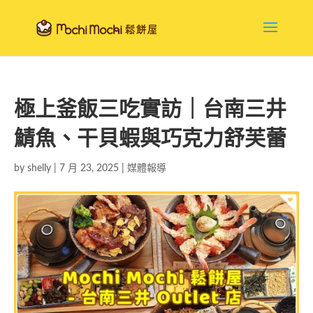
極上釜飯三吃實訪｜台南三井
鯖魚、干貝蝦與巧克力舒芙蕾
by
shelly
|
7 月 23, 2025
|
媒體報導