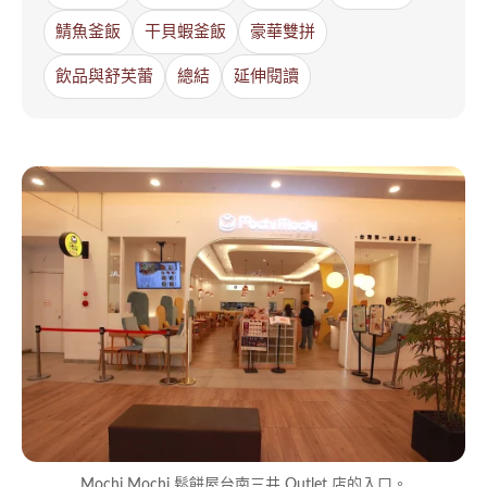
鯖魚釜飯
干貝蝦釜飯
豪華雙拼
飲品與舒芙蕾
總結
延伸閱讀
Mochi Mochi 鬆餅屋台南三井 Outlet 店的入口。