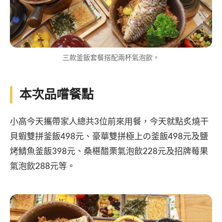
三款釜飯套餐搭配兩杯氣泡飲。
本次品嚐餐點
小高今天攜帶家人總共3位前來用餐，今天就點炙燒干
貝蝦雙拼釜飯498元、豪華雙拼極上の釜飯498元及鹽
烤鯖魚釜飯398元、桑椹醋栗氣泡飲228元及招牌莓果
氣泡飲288元等。