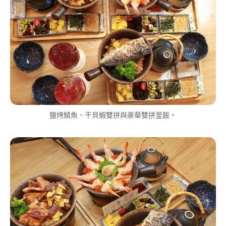
鹽烤鯖魚、干貝蝦雙拼與豪華雙拼釜飯。