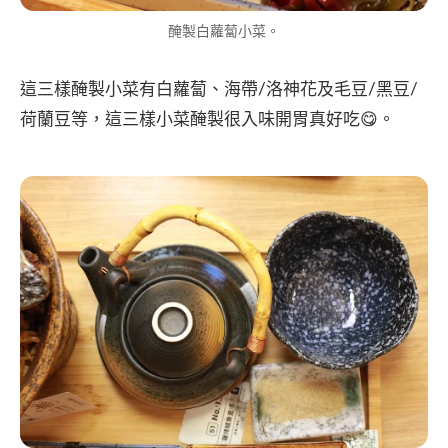
醃製白蘿蔔小菜。
這三樣醃製小菜有白蘿蔔、海帶/洛神花及毛豆/黑豆/
荷蘭豆等，這三樣小菜醃製很入味開胃真好吃😋。