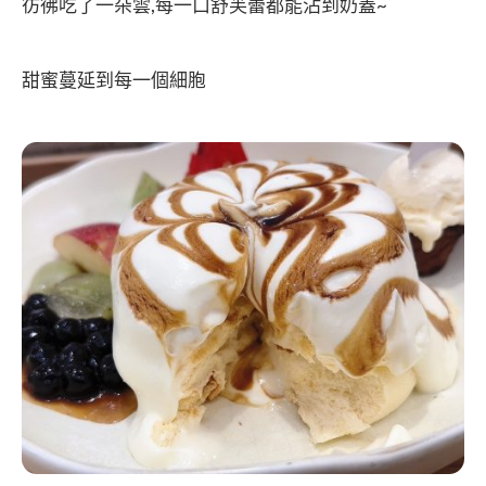
彷彿吃了一朵雲,每一口舒芙蕾都能沾到奶蓋~
甜蜜蔓延到每一個細胞