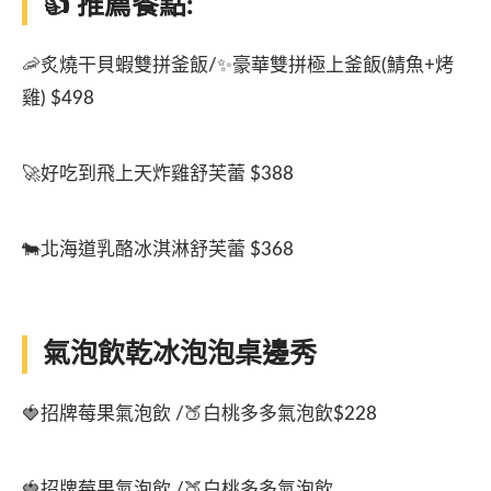
👍 推薦餐點:
🦐炙燒干貝蝦雙拼釜飯/✨豪華雙拼極上釜飯(鯖魚+烤
雞) $498
🚀好吃到飛上天炸雞舒芙蕾 $388
🐄北海道乳酪冰淇淋舒芙蕾 $368
氣泡飲乾冰泡泡桌邊秀
🍓招牌莓果氣泡飲 /🍑白桃多多氣泡飲$228
🍓招牌莓果氣泡飲 /🍑白桃多多氣泡飲