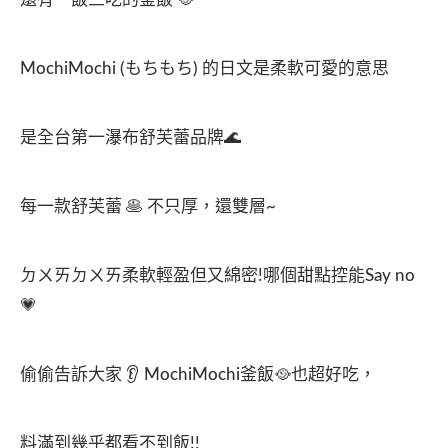
MochiMochi (もちもち) 的日文是柔軟可愛的意思
是全台第一瀑布舒芙蕾品牌🌊
每一款舒芙蕾 🥞 不只厚，還雙層~
ㄉㄨㄞㄉㄨㄞ柔軟輕盈但又綿密!哪個甜點控能Say no
💗
偷偷告訴大家 👂 MochiMochi釜飯🥘也超好吃，
料滿到幾乎都看不到飯!!