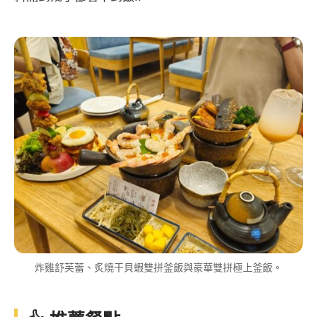
炸雞舒芙蕾、炙燒干貝蝦雙拼釜飯與豪華雙拼極上釜飯。