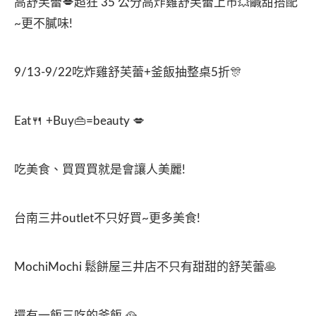
高舒芙蕾💋超狂 35 公分高炸雞舒芙蕾上市💥鹹甜搭配
~更不膩味!
9/13-9/22吃炸雞舒芙蕾+釜飯抽整桌5折🎊
Eat🍴 +Buy👜=beauty 💋
吃美食、買買買就是會讓人美麗!
台南三井outlet不只好買~更多美食!
MochiMochi 鬆餅屋三井店不只有甜甜的舒芙蕾🥞
還有一飯三吃的釜飯 🥘