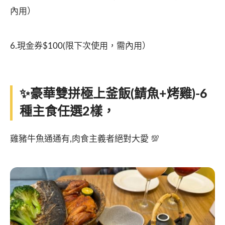
內用）
6.現金券$100(限下次使用，需內用）
✨豪華雙拼極上釜飯(鯖魚+烤雞)-6
種主食任選2樣，
雞豬牛魚通通有,肉食主義者絕對大愛 💯