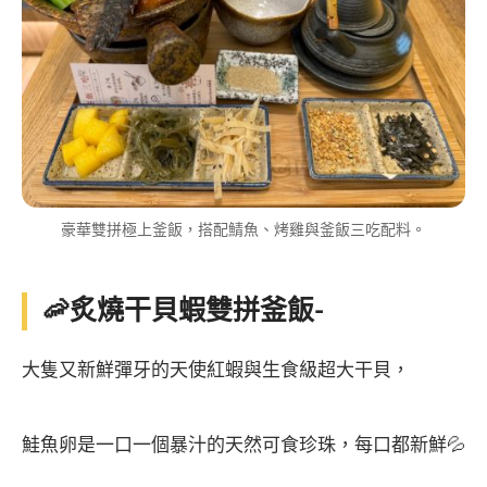
豪華雙拼極上釜飯，搭配鯖魚、烤雞與釜飯三吃配料。
🦐炙燒干貝蝦雙拼釜飯-
大隻又新鮮彈牙的天使紅蝦與生食級超大干貝，
鮭魚卵是一口一個暴汁的天然可食珍珠，每口都新鮮💦