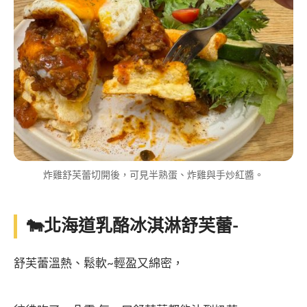
炸雞舒芙蕾切開後，可見半熟蛋、炸雞與手炒紅醬。
🐄北海道乳酪冰淇淋舒芙蕾-
舒芙蕾溫熱、鬆軟~輕盈又綿密，