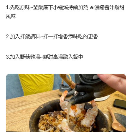
1.先吃原味~釜飯底下小蠟燭持續加熱 🔥濃縮醬汁鹹甜
風味
2.加入拌飯調料~拌一拌增香添味吃的更香
3.加入野菇雞湯~鮮甜高湯融入飯中