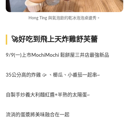
Hong Ting 與氣泡飲的乾冰泡泡桌邊秀。
🚀好吃到飛上天炸雞舒芙蕾
9/9(一)上市MochiMochi 鬆餅屋三井店最強新品
35公分高的炸雞 🥠 、櫛瓜、小番茄一起串~
自製手炒義大利麵紅醬+半熟的太陽蛋~
流淌的蛋漿將美味融合在一起