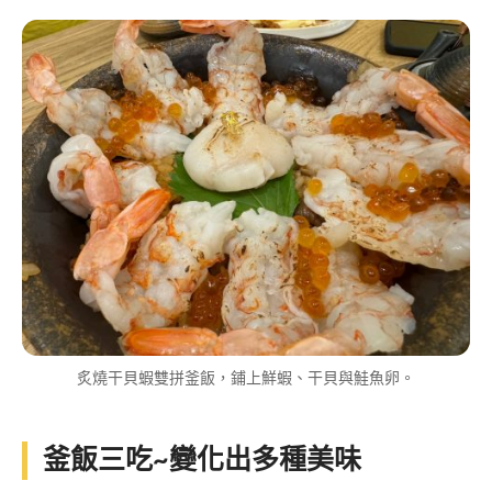
炙燒干貝蝦雙拼釜飯，鋪上鮮蝦、干貝與鮭魚卵。
釜飯三吃~變化出多種美味