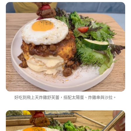
好吃到飛上天炸雞舒芙蕾，搭配太陽蛋、炸雞串與沙拉。