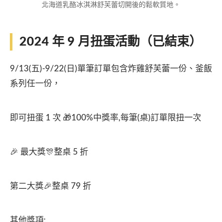
北海道乳酪冰淇淋舒芙蕾切開後的鬆軟質地。
2024 年 9 月扭蛋活動（已結束）
9/13(五)-9/22(日)單筆訂單包含炸雞舒芙蕾一份、釜飯
系列任一份，
即可扭蛋 1 次 🎁100%中獎率,每筆(桌)訂單限扭一次
🎉 最大獎🎊整桌 5 折
第二大獎🎉整桌 79 折
其他獎項: