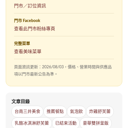
門市／訂位資訊
門市 Facebook
（另
查看此門市粉絲專頁
開
新
完整菜單
視
查看美味菜單
窗）
頁面資訊更新：2026/08/03，價格、營業時間與供應品
項以門市最新公告為準。
文章目錄
台南三井美食
推薦餐點
氣泡飲
炸雞舒芙蕾
乳酪冰淇淋舒芙蕾
已結束活動
豪華雙拼釜飯