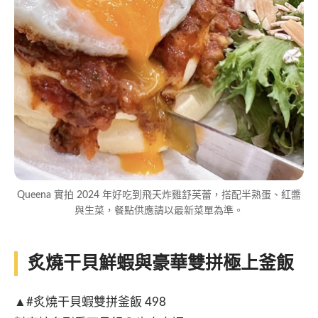
Queena 實拍 2024 年好吃到飛天炸雞舒芙蕾，搭配半熟蛋、紅醬
與生菜，餐點供應請以最新菜單為準。
炙燒干貝鮮蝦與豪華雙拼極上釜飯
▲#炙燒干貝蝦雙拼釜飯 498