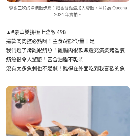
釜飯三吃的湯泡飯步驟：把香菇雞湯加入釜飯，照片為 Queena
2024 年實拍。
▲#豪華雙拼極上釜飯 498
這款肉肉控必點啊！主食6選2份量十足
我們選了烤雞跟鯖魚！雞腿肉很軟嫩還充滿炙烤香氣
鯖魚很令人驚艷！富含油脂不乾柴
沒有太多魚刺也不過鹹！難得在外面吃到我喜歡的魚