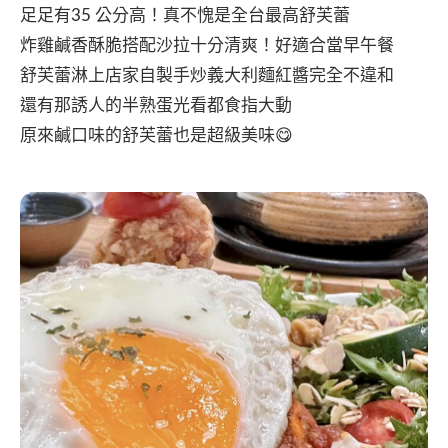
足足有35 公分高！真不愧是全台最高舒芙蕾
炸雞鹹香酥脆搭配沙拉十分清爽！好適合當早午餐
舒芙蕾淋上店家自製手炒義大利麵紅醬完全不違和
還有那誘人的半熟蛋光看都食指大動
原來鹹口味的舒芙蕾也是超級美味😋