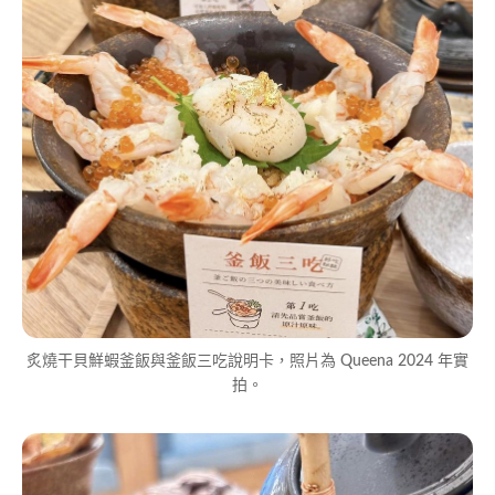
炙燒干貝鮮蝦釜飯與釜飯三吃說明卡，照片為 Queena 2024 年實
拍。