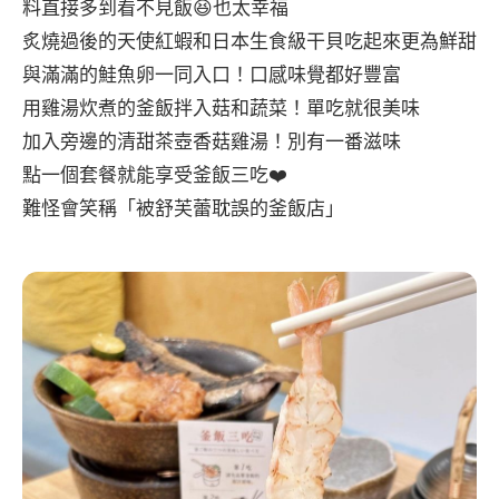
料直接多到看不見飯😆也太幸福
炙燒過後的天使紅蝦和日本生食級干貝吃起來更為鮮甜
與滿滿的鮭魚卵一同入口！口感味覺都好豐富
用雞湯炊煮的釜飯拌入菇和蔬菜！單吃就很美味
加入旁邊的清甜茶壺香菇雞湯！別有一番滋味
點一個套餐就能享受釜飯三吃❤️
難怪會笑稱「被舒芙蕾耽誤的釜飯店」