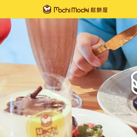
Mochi
Mochi
鬆
餅
屋
｜
極
上
釜