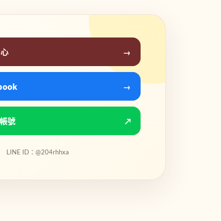
中心
→
book
→
方帳號
↗
LINE ID：@204rhhxa