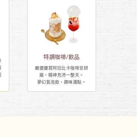
特調咖啡/飲品
彈
醬
嚴選優質阿拉比卡咖啡豆研
回
磨，精神充沛一整天。
夢幻氣泡飲，趣味滿點。