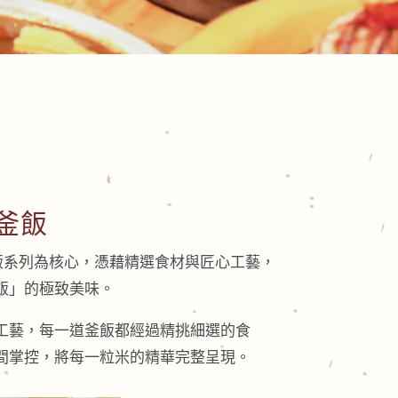
釜飯
餅屋以釜飯系列為核心，憑藉精選食材與匠心工藝，
飯」的極致美味。
工藝，每一道釜飯都經過精挑細選的食
間掌控，將每一粒米的精華完整呈現。