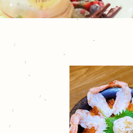
飯
與
瀑
布
舒
芙
蕾