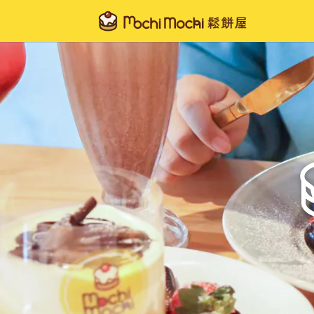
Mochi
Mochi
鬆
餅
屋
｜
極
上
釜