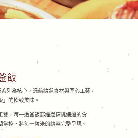
釜飯
餅屋以釜飯系列為核心，憑藉精選食材與匠心工藝，
飯」的極致美味。
工藝，每一道釜飯都經過精挑細選的食
間掌控，將每一粒米的精華完整呈現。