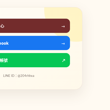
中心
→
book
→
方帳號
↗
LINE ID：@204rhhxa