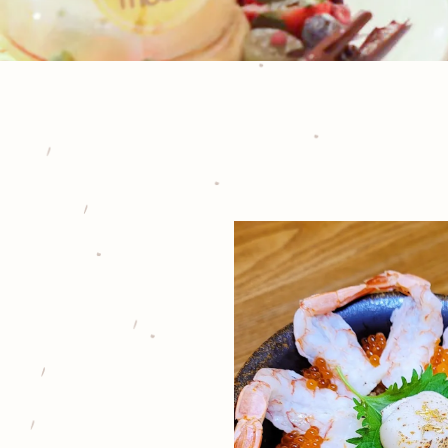
飯
與
瀑
布
舒
芙
蕾