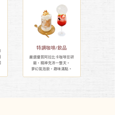
特調咖啡/飲品
彈
醬
嚴選優質阿拉比卡咖啡豆研
回
磨，精神充沛一整天。
夢幻氣泡飲，趣味滿點。