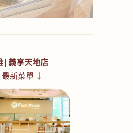
 | 義享天地店
 最新菜單
↓