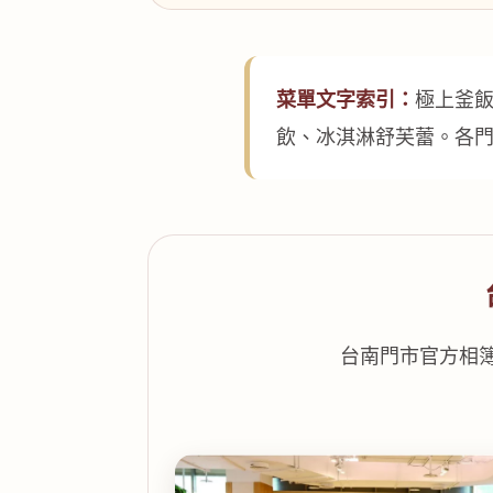
菜單文字索引：
極上釜
飲、冰淇淋舒芙蕾。各
台南門市官方相簿