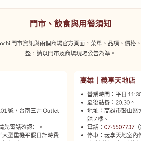
門市、飲食與用餐須知
i Mochi 門市資訊與兩個商場官方頁面，菜單、品項、價
整，請以門市及商場現場公告為準。
高雄｜義享天地店
營業時間：平日 11:30–
最後點餐：20:30。
 號，台南三井 Outlet
地址：高雄市鼓山區大順
館 7 樓。
請先電話確認）。
電話：
07-5507737
（
／大型重機平假日計時費
停車：義享天地室內停