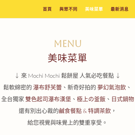
首頁
與眾不同
美味菜單
最新消息
MENU
美味菜單
↓ 來
Mochi Mochi 鬆餅屋
人氣必吃餐點 ↓
鬆軟綿密的
瀑布舒芙蕾
、
新奇好拍的
夢幻氣泡飲
、
全台獨家
雙色起司瀑布漢堡
、
極上の釜飯
、
日式鍋物
還有別出心裁的
鹹食餐點 & 特調茶飲
，
給您視覺與味覺上的雙重享受。