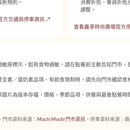
最新規則。
消費折抵、會員折抵
調整。
 台南官方交通與停車資訊 ↗
查看義享時尚廣場官方停
過敏原標示，如有食物過敏，請在點餐前主動告知門市，
整全素／蛋奶素品項，有飲食限制時，請先向門市確認食
單圖片為版本存檔，價格、季節品項、供餐與最後點餐時
05。門市資料來源：
Mochi Mochi 門市資訊
，停車資料來源：兩