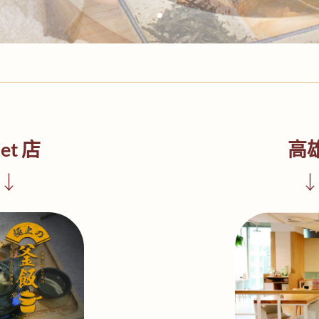
et 店
高雄
↓
↓